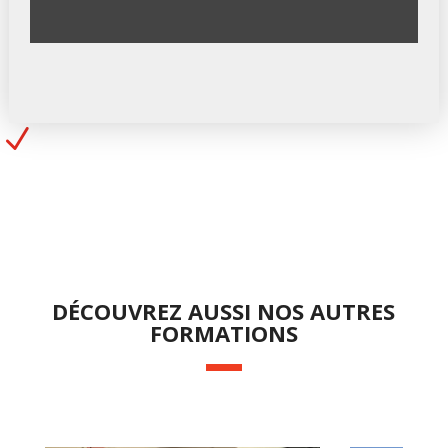
Suivi et validation
N
A l’issue de la formation, une attestation est remise à
chaque stagiaire précisant si la formation est
acquise, en cours d’acquisition ou non acquise.
DÉCOUVREZ AUSSI NOS AUTRES
FORMATIONS