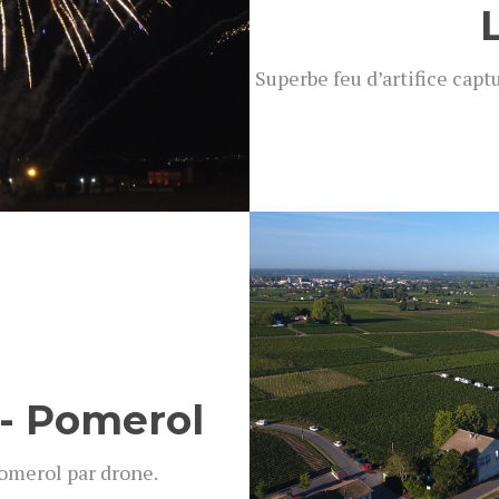
Superbe feu d’artifice capt
Voir t
- Pomerol
omerol par drone.