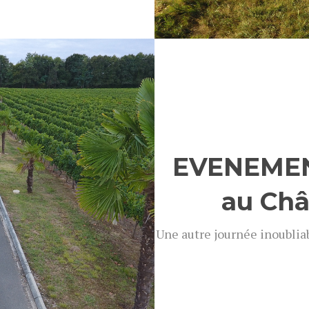
 photos
EVENEMEN
au Châ
Une autre journée inoubliab
Voir t