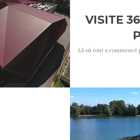
VISITE 36
P
Là où tout a commencé p
Voir t