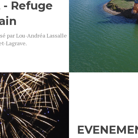
- Refuge
ain
sé par Lou-Andréa Lassalle
et-Lagrave.
 photos
EVENEMEN