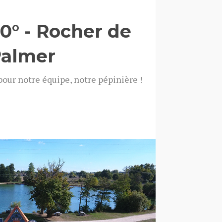
0° - Rocher de
almer
our notre équipe, notre pépinière !
outes les photos