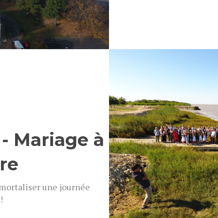
 Mariage à
re
mmortaliser une journée
!