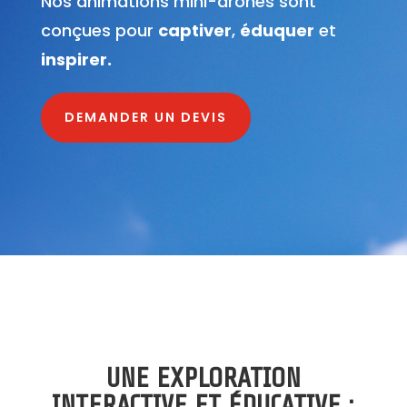
Nos animations mini-drones sont
conçues pour
captiver
,
éduquer
et
inspirer.
DEMANDER UN DEVIS
UNE EXPLORATION
INTERACTIVE ET ÉDUCATIVE :