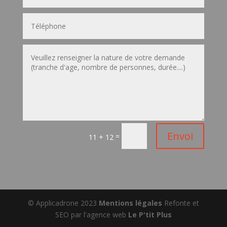
Envoi
=
11 + 12
© Applicadrone 2023
Mentions légales
Refonte et
SEO par l'agence web
Le P'tit Plus