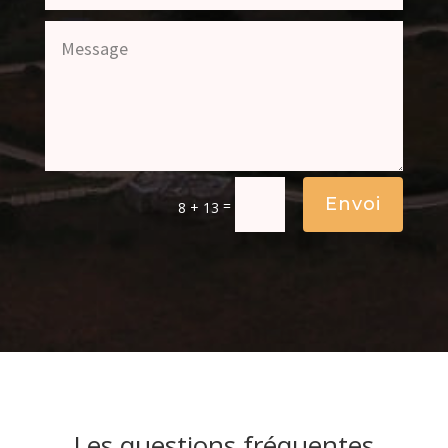
Envoi
=
8 + 13
Les questions fréquentes