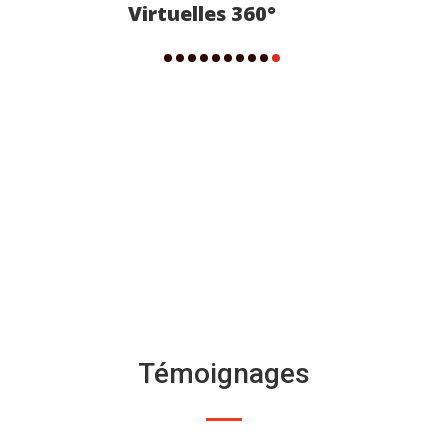
mmetrie
Témoignages