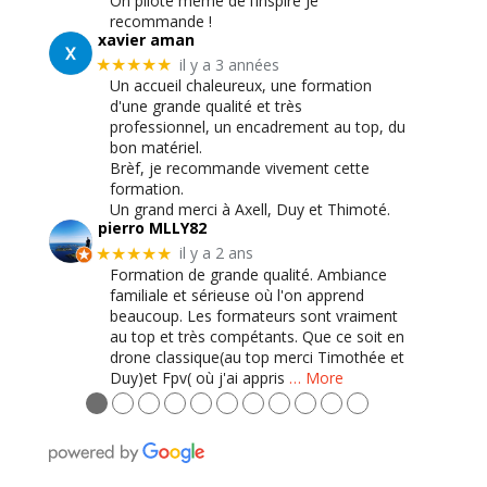
On pilote même de l’inspire Je
recommande !
xavier aman
il y a 3 années
★★★★★
Un accueil chaleureux, une formation
d'une grande qualité et très
professionnel, un encadrement au top, du
bon matériel.
Brèf, je recommande vivement cette
formation.
Un grand merci à Axell, Duy et Thimoté.
pierro MLLY82
il y a 2 ans
★★★★★
Formation de grande qualité. Ambiance
familiale et sérieuse où l'on apprend
beaucoup. Les formateurs sont vraiment
au top et très compétants. Que ce soit en
drone classique(au top merci Timothée et
Duy)et Fpv( où j'ai appris
… More
●
●
●
●
●
●
●
●
●
●
●